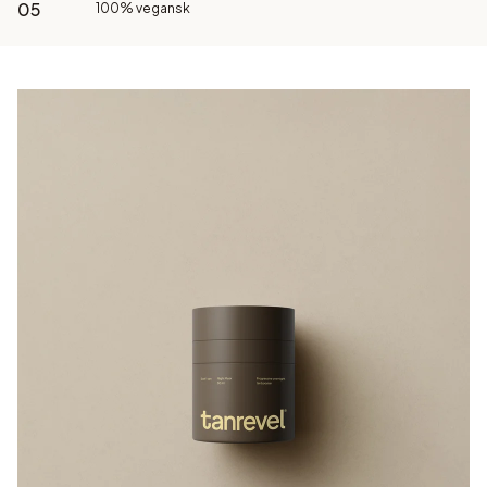
05
100% vegansk