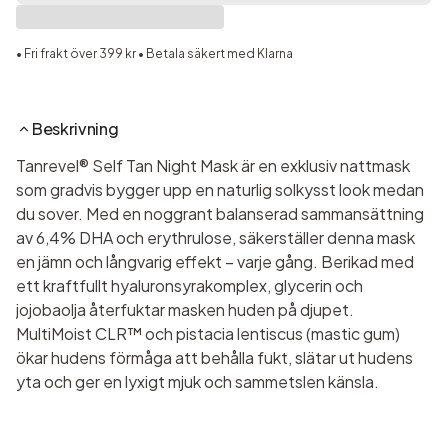
• Fri frakt över 399 kr • Betala säkert med Klarna
Beskrivning
Tanrevel® Self Tan Night Mask är en exklusiv nattmask
som gradvis bygger upp en naturlig solkysst look medan
du sover. Med en noggrant balanserad sammansättning
av 6,4% DHA och erythrulose, säkerställer denna mask
en jämn och långvarig effekt – varje gång. Berikad med
ett kraftfullt hyaluronsyrakomplex, glycerin och
jojobaolja återfuktar masken huden på djupet.
MultiMoist CLR™ och pistacia lentiscus (mastic gum)
ökar hudens förmåga att behålla fukt, slätar ut hudens
yta och ger en lyxigt mjuk och sammetslen känsla.