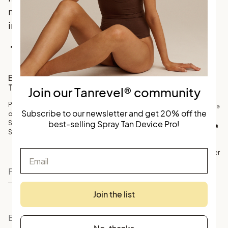
marknadsledande
innovation.
Facebook
Instagram
TikTok
Bli en del av vårt
Tanrevel® community
Join our Tanrevel® community
Prenumerera på vårt nyhetsbrev
Subscribe to our newsletter and get 20% off the
och få 20% rabatt på
best-selling Spray Tan Device Pro!
Skandinaviens bästsäljande
Spray Tan Device.
Email
©
Köpvillkor
Personuppgifter
Tanrevel
Join the list