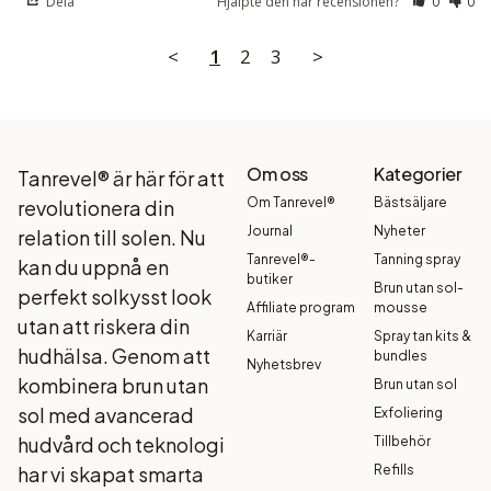
Dela
Hjälpte den här recensionen?
0
0
<
1
2
3
>
Om oss
Kategorier
Tanrevel® är här för att
Om Tanrevel®
Bästsäljare
revolutionera din
Journal
Nyheter
relation till solen. Nu
Tanrevel®-
Tanning spray
kan du uppnå en
butiker
Brun utan sol-
perfekt solkysst look
Affiliate program
mousse
utan att riskera din
Karriär
Spray tan kits &
hudhälsa. Genom att
bundles
Nyhetsbrev
kombinera brun utan
Brun utan sol
sol med avancerad
Exfoliering
hudvård och teknologi
Tillbehör
har vi skapat smarta
Refills