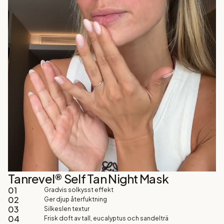
Tanrevel® Self Tan Night Mask
01
Gradvis solkysst effekt
02
Ger djup återfuktning
03
Silkeslen textur
04
Frisk doft av tall, eucalyptus och sandelträ