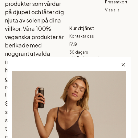
Presentkort
produkter som vårdar
Visa alla
på djupet och låter dig
njuta av solen på dina
villkor. Våra 100%
Kundtjänst
veganska produkter är
Kontakta oss
berikade med
FAQ
noggrant utvalda
30 dagars
nöjdhetsgaranti
ingredienser som din
Köpvillkor
hud älskar, och som
Garanti
ger ett naturligt
Betalning
resultat - varje gång.
Frakt och
Upptäck
leverans
Skandinaviens mest
Returer och
byten
sålda brun utan sol
Integritetspolicy
som förenar
traditionella favoriter
med