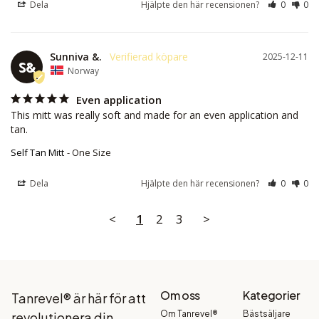
Dela
Hjälpte den här recensionen?
0
0
Sunniva &.
2025-12-11
S&
Norway
Even application
This mitt was really soft and made for an even application and 
tan.
Self Tan Mitt
One Size
Dela
Hjälpte den här recensionen?
0
0
<
1
2
3
>
Om oss
Kategorier
Tanrevel® är här för att
Om Tanrevel®
Bästsäljare
revolutionera din