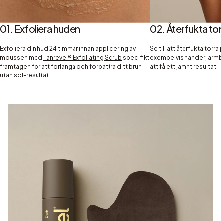
01. Exfoliera huden
02. Återfukta tor
Exfoliera din hud 24 timmar innan applicering av
Se till att återfukta torra
moussen med
Tanrevel® Exfoliating Scrub
specifikt
exempelvis händer, armb
framtagen för att förlänga och förbättra ditt brun
att få ett jämnt resultat.
utan sol-resultat.