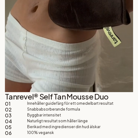
Tanrevel® Self Tan Mousse Duo
01
Innehåller guidefärg för ett omedelbart resultat
02
Snabbabsorberande formula
03
Byggbar intensitet
04
Naturligt resultat som håller länge
05
Berikad med ingredienser din hud älskar
06
100% vegansk