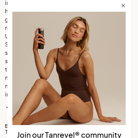
ingredienser som din
Köpvillkor
hud älskar, och som
Garanti
ger ett naturligt
Betalning
resultat - varje gång.
Frakt och
Upptäck
leverans
Skandinaviens mest
Returer och
byten
sålda brun utan sol
Integritetspolicy
som förenar
traditionella favoriter
med
marknadsledande
innovation.
Facebook
Instagram
TikTok
Bli en del av vårt
Tanrevel® community
Join our Tanrevel® community