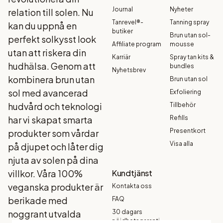
Journal
Nyheter
relation till solen. Nu
Tanrevel®-
Tanning spray
kan du uppnå en
butiker
Brun utan sol-
perfekt solkysst look
Affiliate program
mousse
utan att riskera din
Karriär
Spray tan kits &
hudhälsa. Genom att
bundles
Nyhetsbrev
kombinera brun utan
Brun utan sol
sol med avancerad
Exfoliering
hudvård och teknologi
Tillbehör
har vi skapat smarta
Refills
Presentkort
produkter som vårdar
Visa alla
på djupet och låter dig
njuta av solen på dina
villkor. Våra 100%
Kundtjänst
veganska produkter är
Kontakta oss
berikade med
FAQ
noggrant utvalda
30 dagars
nöjdhetsgaranti