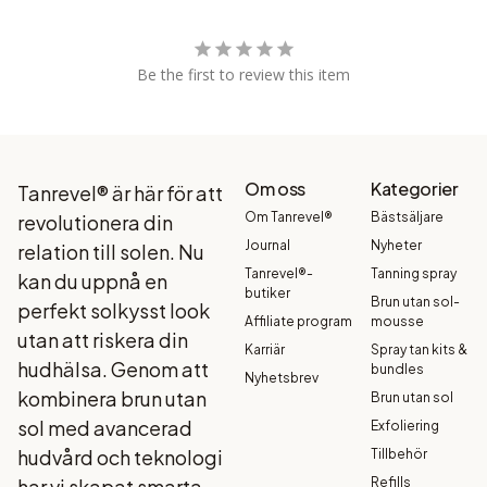
Be the first to review this item
Om oss
Kategorier
Tanrevel® är här för att
Om Tanrevel®
Bästsäljare
revolutionera din
Journal
Nyheter
relation till solen. Nu
Tanrevel®-
Tanning spray
kan du uppnå en
butiker
Brun utan sol-
perfekt solkysst look
Affiliate program
mousse
utan att riskera din
Karriär
Spray tan kits &
hudhälsa. Genom att
bundles
Nyhetsbrev
kombinera brun utan
Brun utan sol
sol med avancerad
Exfoliering
hudvård och teknologi
Tillbehör
har vi skapat smarta
Refills