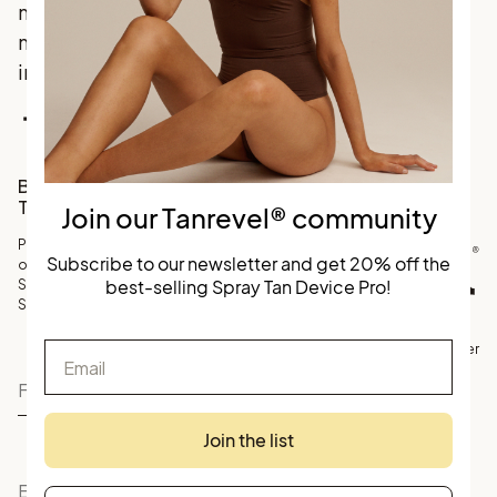
med
marknadsledande
innovation.
Facebook
Instagram
TikTok
Bli en del av vårt
Tanrevel® community
Join our Tanrevel® community
Prenumerera på vårt nyhetsbrev
Subscribe to our newsletter and get 20% off the
och få 20% rabatt på
best-selling Spray Tan Device Pro!
Skandinaviens bästsäljande
Spray Tan Device.
Email
©
Köpvillkor
Personuppgifter
Tanrevel
Join the list