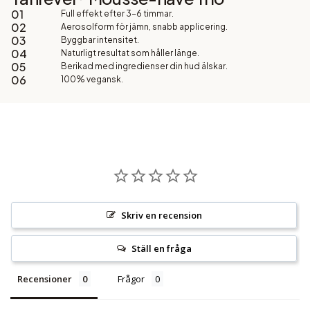
01
Full effekt efter 3-6 timmar.
02
Aerosolform för jämn, snabb applicering.
03
Byggbar intensitet.
04
Naturligt resultat som håller länge.
05
Berikad med ingredienser din hud älskar.
06
100% vegansk.
Skriv en recension
Ställ en fråga
Recensioner
Frågor