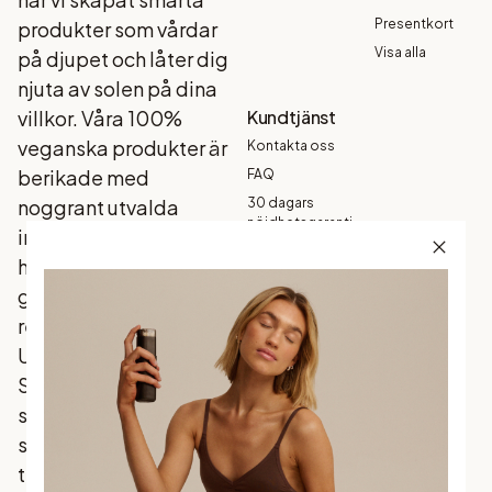
Presentkort
produkter som vårdar
Visa alla
på djupet och låter dig
njuta av solen på dina
villkor. Våra 100%
Kundtjänst
veganska produkter är
Kontakta oss
berikade med
FAQ
noggrant utvalda
30 dagars
nöjdhetsgaranti
ingredienser som din
Köpvillkor
hud älskar, och som
Garanti
ger ett naturligt
Betalning
resultat - varje gång.
Frakt och
Upptäck
leverans
Skandinaviens mest
Returer och
byten
sålda brun utan sol
Integritetspolicy
som förenar
traditionella favoriter