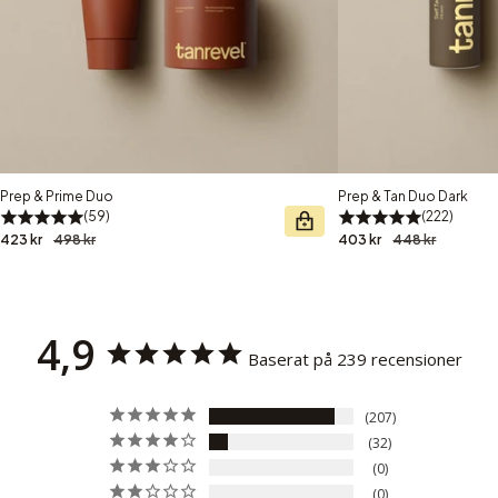
Prep & Prime Duo
Prep & Tan Duo Dark
59
222
423 kr
498 kr
403 kr
448 kr
4,9
Baserat på 239 recensioner
207
32
0
0