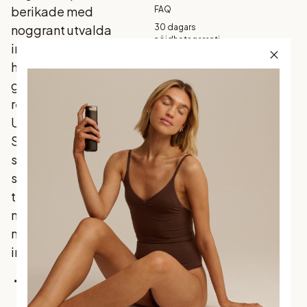
berikade med
FAQ
noggrant utvalda
30 dagars
nöjdhetsgaranti
ingredienser som din
Köpvillkor
hud älskar, och som
Garanti
ger ett naturligt
Betalning
resultat - varje gång.
Frakt och
Upptäck
leverans
Skandinaviens mest
Returer och
byten
sålda brun utan sol
Integritetspolicy
som förenar
traditionella favoriter
med
marknadsledande
innovation.
Facebook
Instagram
TikTok