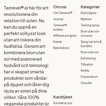
Om oss
Kategorier
Tanrevel® är här för att
Om Tanrevel®
Bästsäljare
revolutionera din
Journal
Nyheter
relation till solen. Nu
Tanrevel®-
Tanning spray
kan du uppnå en
butiker
Brun utan sol-
perfekt solkysst look
Affiliate program
mousse
utan att riskera din
Karriär
Spray tan kits &
hudhälsa. Genom att
bundles
Nyhetsbrev
kombinera brun utan
Brun utan sol
sol med avancerad
Exfoliering
hudvård och teknologi
Tillbehör
har vi skapat smarta
Refills
Presentkort
produkter som vårdar
Visa alla
på djupet och låter dig
njuta av solen på dina
villkor. Våra 100%
Kundtjänst
veganska produkter är
Kontakta oss