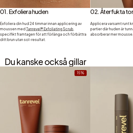
01. Exfoliera huden
02. Återfukta tor
Exfoliera din hud 24 timmar innan applicering av
Applicera varsamt runt 
moussen med
Tanrevel® Exfoliating Scrub,
partier där huden är tun
specifikt framtagen för att förlänga och förbättra
absorberar mer mousse
ditt brun utan sol-resultat.
Du kanske också gillar
15%