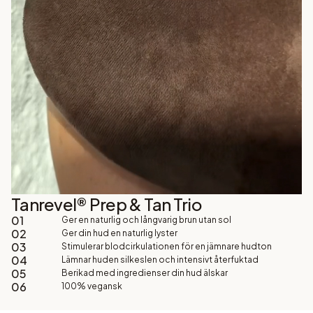
Tanrevel® Prep & Tan Trio
01
Ger en naturlig och långvarig brun utan sol
02
Ger din hud en naturlig lyster
03
Stimulerar blodcirkulationen för en jämnare hudton
04
Lämnar huden silkeslen och intensivt återfuktad
05
Berikad med ingredienser din hud älskar
06
100% vegansk