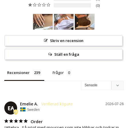
0
Skriv en recension
Ställ en fråga
Recensioner
Frågor
Emelie A.
2026-07-28
EA
Sweden
Order
Jättebra . Så nöjd med moussen som inte klibbar och torkar in 