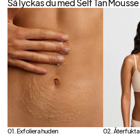
Så lyckas du med Self Tan Mousse
01. Exfoliera huden
02. Återfukta 