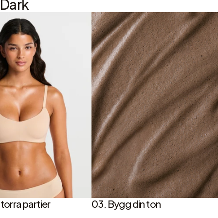
 Dark
torra partier
03. Bygg din ton