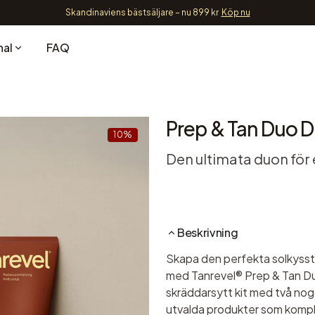
Skandinaviens bästsäljare – nu 899 kr
Köp nu
nal
FAQ
Prep & Tan Duo D
10%
Den ultimata duon för e
Beskrivning
Skapa den perfekta solkysst
med Tanrevel® Prep & Tan Du
skräddarsytt kit med två no
utvalda produkter som kompl