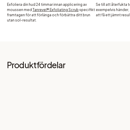
Exfoliera din hud 24 timmar innan applicering av
Se till att återfukta 
moussen med
Tanrevel® Exfoliating Scrub
specifikt
exempelvis händer, 
framtagen för att förlänga och förbättra ditt brun
att få ett jämnt resul
utan sol-resultat.
Produktfördelar