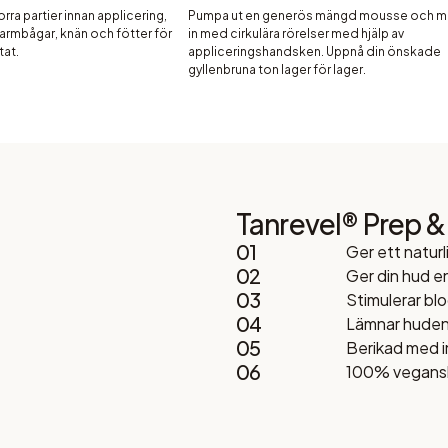
torra partier innan applicering,
Pumpa ut en generös mängd mousse och m
armbågar, knän och fötter för
in med cirkulära rörelser med hjälp av
tat.
appliceringshandsken. Uppnå din önskade
gyllenbruna ton lager för lager.
Tanrevel® Prep &
01
Ger ett naturl
02
Ger din hud en
03
Stimulerar bl
04
Lämnar huden 
05
Berikad med i
06
100% vegans