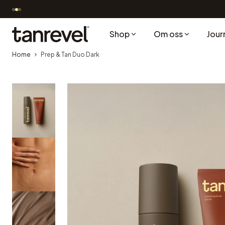
Gå vidare till innehåll
Shop
Om oss
Jour
Tanrevel®
Home
Prep & Tan Duo Dark