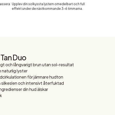
assera
Upplev din solkyssta lystern omedelbart och full
effekt under de nästkommande 3-6 timmarna.
 Tan Duo
igt och långvarigt brun utan sol-resultat
 naturlig lyster
odcirkulationen för jämnare hudton
silkeslen och intensivt återfuktad
ngredienser din hud älskar
k