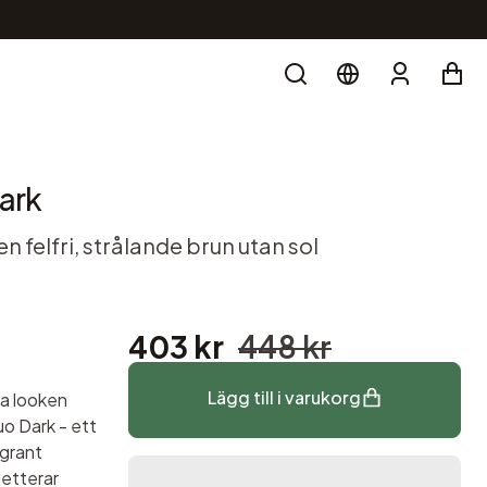
Gratis frakt över 399 kr
Frakt och leverans
Search
Account
ark
n felfri, strålande brun utan sol
403 kr
448 kr
Lägg till i varukorg
a looken
o Dark - ett
ggrant
etterar