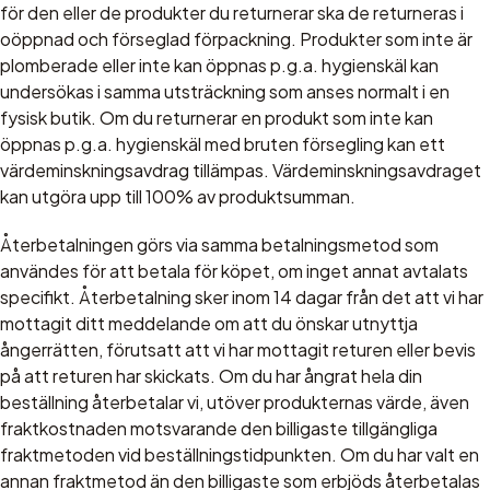
för den eller de produkter du returnerar ska de returneras i
oöppnad och förseglad förpackning. Produkter som inte är
plomberade eller inte kan öppnas p.g.a. hygienskäl kan
undersökas i samma utsträckning som anses normalt i en
fysisk butik. Om du returnerar en produkt som inte kan
öppnas p.g.a. hygienskäl med bruten försegling kan ett
värdeminskningsavdrag tillämpas. Värdeminskningsavdraget
kan utgöra upp till 100% av produktsumman.
Återbetalningen görs via samma betalningsmetod som
användes för att betala för köpet, om inget annat avtalats
specifikt. Återbetalning sker inom 14 dagar från det att vi har
mottagit ditt meddelande om att du önskar utnyttja
ångerrätten, förutsatt att vi har mottagit returen eller bevis
på att returen har skickats. Om du har ångrat hela din
beställning återbetalar vi, utöver produkternas värde, även
fraktkostnaden motsvarande den billigaste tillgängliga
fraktmetoden vid beställningstidpunkten. Om du har valt en
annan fraktmetod än den billigaste som erbjöds återbetalas