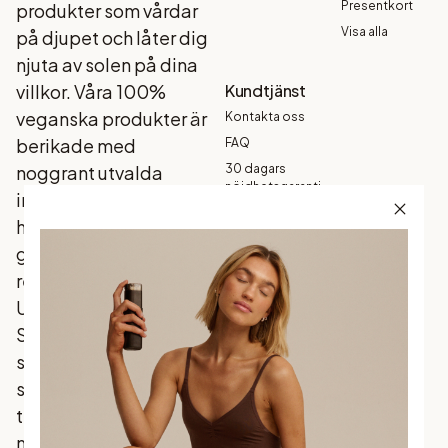
Presentkort
produkter som vårdar
Visa alla
på djupet och låter dig
njuta av solen på dina
villkor. Våra 100%
Kundtjänst
veganska produkter är
Kontakta oss
berikade med
FAQ
noggrant utvalda
30 dagars
nöjdhetsgaranti
ingredienser som din
Köpvillkor
hud älskar, och som
Garanti
ger ett naturligt
Betalning
resultat - varje gång.
Frakt och
Upptäck
leverans
Skandinaviens mest
Returer och
byten
sålda brun utan sol
Integritetspolicy
som förenar
traditionella favoriter
med