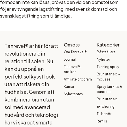
förmodan inte kan lösas, prövas den vid den domstol som
följer av tvingande lagstiftning, med svensk domstol och
svensk lagstiftning som tillämpliga.
Om oss
Kategorier
Tanrevel® är här för att
Om Tanrevel®
Bästsäljare
revolutionera din
Journal
Nyheter
relation till solen. Nu
Tanrevel®-
Tanning spray
kan du uppnå en
butiker
Brun utan sol-
perfekt solkysst look
Affiliate program
mousse
utan att riskera din
Karriär
Spray tan kits &
hudhälsa. Genom att
bundles
Nyhetsbrev
kombinera brun utan
Brun utan sol
sol med avancerad
Exfoliering
hudvård och teknologi
Tillbehör
har vi skapat smarta
Refills