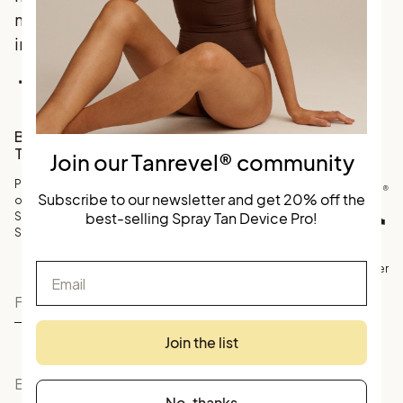
marknadsledande
innovation.
Facebook
Instagram
TikTok
Bli en del av vårt
Tanrevel® community
Join our Tanrevel® community
Prenumerera på vårt nyhetsbrev
Subscribe to our newsletter and get 20% off the
och få 20% rabatt på
best-selling Spray Tan Device Pro!
Skandinaviens bästsäljande
Spray Tan Device.
Email
©
Köpvillkor
Personuppgifter
Tanrevel
Join the list
No, thanks