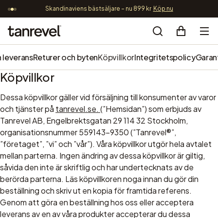
Skandinaviens bästsäljare – nu 899 kr
Köp nu
G
Gå vidare till innehåll
Tanrevel®
Search
 leverans
Returer och byten
Köpvillkor
Integritetspolicy
Garan
Köpvillkor
Dessa köpvillkor gäller vid försäljning till konsumenter av varor
och tjänster på
tanrevel.se.
(”Hemsidan”) som erbjuds av
Tanrevel AB, Engelbrektsgatan 29 114 32 Stockholm,
organisationsnummer 559143-9350 (”Tanrevel®”,
”företaget”, ”vi” och ”vår”). Våra köpvillkor utgör hela avtalet
mellan parterna. Ingen ändring av dessa köpvillkor är giltig,
såvida den inte är skriftlig och har undertecknats av de
berörda parterna. Läs köpvillkoren noga innan du gör din
beställning och skriv ut en kopia för framtida referens.
Genom att göra en beställning hos oss eller acceptera
leverans av en av våra produkter accepterar du dessa