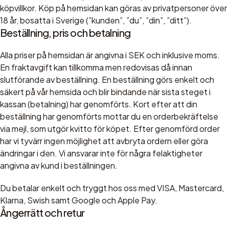
köpvillkor. Köp på hemsidan kan göras av privatpersoner över
18 år, bosatta i Sverige (”kunden”, ”du”, ”din”, ”ditt”).
Beställning, pris och betalning
Alla priser på hemsidan är angivna i SEK och inklusive moms.
En fraktavgift kan tillkomma men redovisas då innan
slutförande av beställning. En beställning görs enkelt och
säkert på vår hemsida och blir bindande när sista steget i
kassan (betalning) har genomförts. Kort efter att din
beställning har genomförts mottar du en orderbekräftelse
via mejl, som utgör kvitto för köpet. Efter genomförd order
har vi tyvärr ingen möjlighet att avbryta ordern eller göra
ändringar i den. Vi ansvarar inte för några felaktigheter
angivna av kund i beställningen.
Du betalar enkelt och tryggt hos oss med VISA, Mastercard,
Klarna, Swish samt Google och Apple Pay.
Ångerrätt och retur