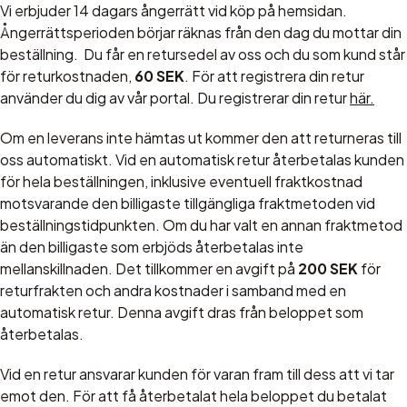
Vi erbjuder 14 dagars ångerrätt vid köp på hemsidan.
Ångerrättsperioden börjar räknas från den dag du mottar din
beställning. Du får en retursedel av oss och du som kund står
för returkostnaden,
60 SEK
. För att registrera din retur
använder du dig av vår portal. Du registrerar din retur
här.
Om en leverans inte hämtas ut kommer den att returneras till
oss automatiskt. Vid en automatisk retur återbetalas kunden
för hela beställningen, inklusive eventuell fraktkostnad
motsvarande den billigaste tillgängliga fraktmetoden vid
beställningstidpunkten. Om du har valt en annan fraktmetod
än den billigaste som erbjöds återbetalas inte
mellanskillnaden. Det tillkommer en avgift på
200 SEK
för
returfrakten och andra kostnader i samband med en
automatisk retur. Denna avgift dras från beloppet som
återbetalas.
Vid en retur ansvarar kunden för varan fram till dess att vi tar
emot den. För att få återbetalat hela beloppet du betalat