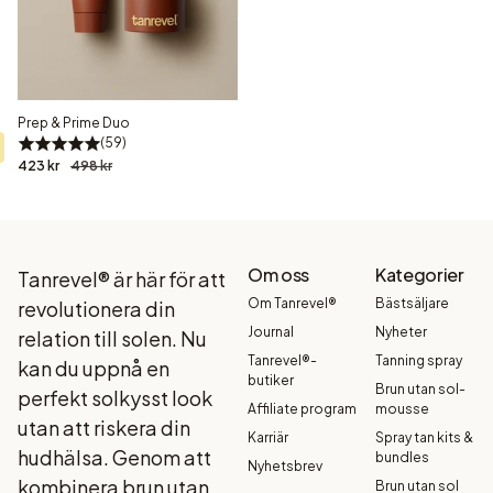
Prep & Prime Duo
59
423 kr
498 kr
Om oss
Kategorier
Tanrevel® är här för att
Om Tanrevel®
Bästsäljare
revolutionera din
Journal
Nyheter
relation till solen. Nu
Tanrevel®-
Tanning spray
kan du uppnå en
butiker
Brun utan sol-
perfekt solkysst look
Affiliate program
mousse
utan att riskera din
Karriär
Spray tan kits &
hudhälsa. Genom att
bundles
Nyhetsbrev
kombinera brun utan
Brun utan sol