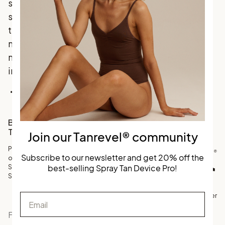
sålda brun utan sol
Integritetspolicy
som förenar
traditionella favoriter
med
marknadsledande
innovation.
Facebook
Instagram
TikTok
Bli en del av vårt
Tanrevel® community
Join our Tanrevel® community
Prenumerera på vårt nyhetsbrev
Subscribe to our newsletter and get 20% off the
och få 20% rabatt på
best-selling Spray Tan Device Pro!
Skandinaviens bästsäljande
Spray Tan Device.
Email
©
Köpvillkor
Personuppgifter
Tanrevel