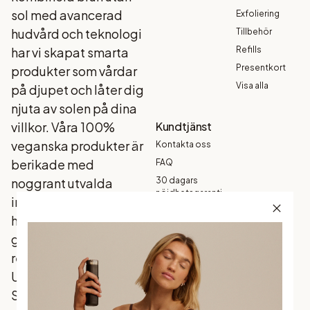
sol med avancerad
Exfoliering
hudvård och teknologi
Tillbehör
har vi skapat smarta
Refills
Presentkort
produkter som vårdar
Visa alla
på djupet och låter dig
njuta av solen på dina
villkor. Våra 100%
Kundtjänst
veganska produkter är
Kontakta oss
berikade med
FAQ
noggrant utvalda
30 dagars
nöjdhetsgaranti
ingredienser som din
Köpvillkor
hud älskar, och som
Garanti
ger ett naturligt
Betalning
resultat - varje gång.
Frakt och
Upptäck
leverans
Skandinaviens mest
Returer och
byten