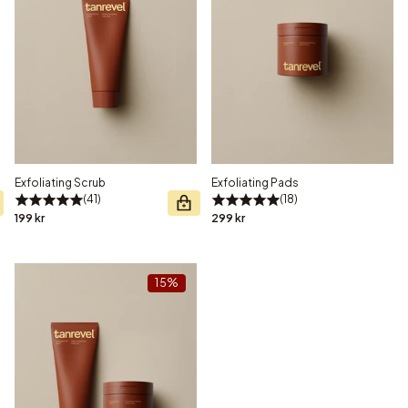
Exfoliating Scrub
Exfoliating Pads
41
18
199 kr
299 kr
15%