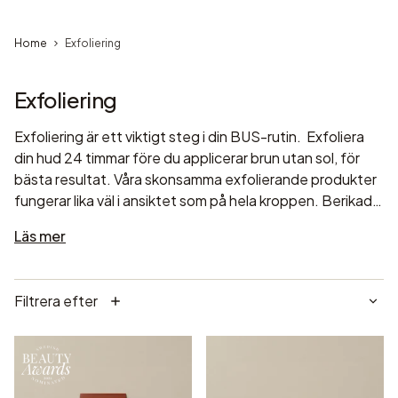
Home
Exfoliering
Exfoliering
Exfoliering är ett viktigt steg i din BUS-rutin. Exfoliera
din hud 24 timmar före du applicerar brun utan sol, för
bästa resultat. Våra skonsamma exfolierande produkter
fungerar lika väl i ansiktet som på hela kroppen. Berikade
med lyxiga ingredienser din hud älskar.
Läs mer
Filtrera efter