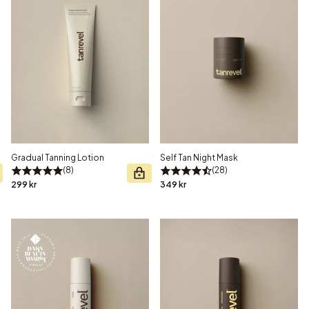
Gradual Tanning Lotion
Self Tan Night Mask
8
28
299 kr
349 kr