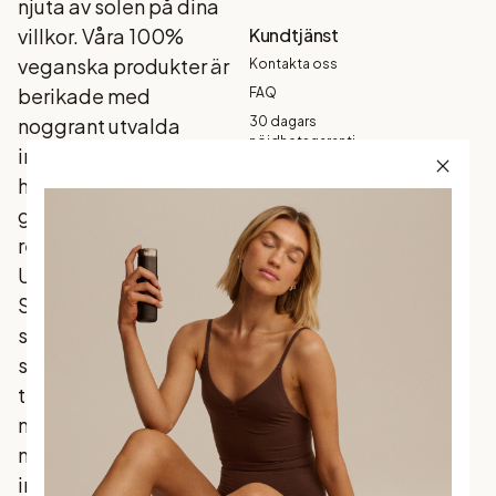
njuta av solen på dina
villkor. Våra 100%
Kundtjänst
veganska produkter är
Kontakta oss
berikade med
FAQ
noggrant utvalda
30 dagars
nöjdhetsgaranti
ingredienser som din
Köpvillkor
hud älskar, och som
Garanti
ger ett naturligt
Betalning
resultat - varje gång.
Frakt och
Upptäck
leverans
Skandinaviens mest
Returer och
byten
sålda brun utan sol
Integritetspolicy
som förenar
traditionella favoriter
med
marknadsledande
innovation.