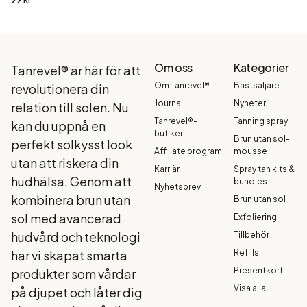
Om oss
Kategorier
Tanrevel® är här för att
Om Tanrevel®
Bästsäljare
revolutionera din
Journal
Nyheter
relation till solen. Nu
Tanrevel®-
Tanning spray
kan du uppnå en
butiker
Brun utan sol-
perfekt solkysst look
Affiliate program
mousse
utan att riskera din
Karriär
Spray tan kits &
hudhälsa. Genom att
bundles
Nyhetsbrev
kombinera brun utan
Brun utan sol
sol med avancerad
Exfoliering
hudvård och teknologi
Tillbehör
har vi skapat smarta
Refills
Presentkort
produkter som vårdar
Visa alla
på djupet och låter dig