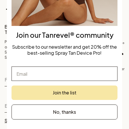
Facebook
Instagram
TikTok
Bli en del av vårt
Tanrevel® community
Join our Tanrevel® community
Prenumerera på vårt nyhetsbrev
Subscribe to our newsletter and get 20% off the
och få 20% rabatt på
best-selling Spray Tan Device Pro!
Skandinaviens bästsäljande
Spray Tan Device.
Email
©
Köpvillkor
Personuppgifter
Tanrevel
Join the list
No, thanks
Skicka