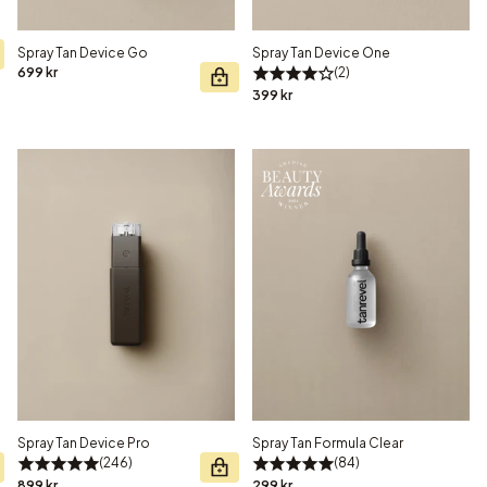
Spray Tan Device Go
Spray Tan Device One
699 kr
2
399 kr
Spray Tan Device Pro
Spray Tan Formula Clear
246
84
899 kr
299 kr