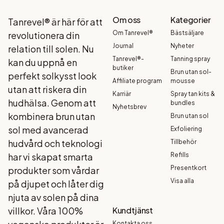
Om oss
Kategorier
Tanrevel® är här för att
Om Tanrevel®
Bästsäljare
revolutionera din
Journal
Nyheter
relation till solen. Nu
Tanrevel®-
Tanning spray
kan du uppnå en
butiker
Brun utan sol-
perfekt solkysst look
Affiliate program
mousse
utan att riskera din
Karriär
Spray tan kits &
hudhälsa. Genom att
bundles
Nyhetsbrev
kombinera brun utan
Brun utan sol
sol med avancerad
Exfoliering
hudvård och teknologi
Tillbehör
har vi skapat smarta
Refills
Presentkort
produkter som vårdar
Visa alla
på djupet och låter dig
njuta av solen på dina
villkor. Våra 100%
Kundtjänst
Kontakta oss