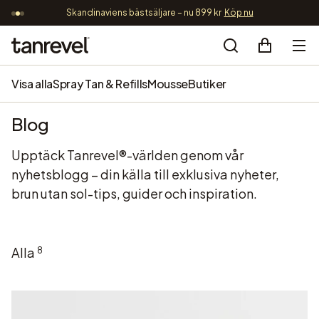
Skandinaviens bästsäljare – nu 899 kr
Köp nu
G
Gå vidare till innehåll
Tanrevel®
Search
Visa alla
Spray Tan & Refills
Mousse
Butiker
Blog
Upptäck Tanrevel®-världen genom vår
nyhetsblogg – din källa till exklusiva nyheter,
brun utan sol-tips, guider och inspiration.
Alla
8