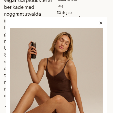
veganska produkter är
berikade med
FAQ
noggrant utvalda
30 dagars
nöjdhetsgaranti
ingredienser som din
Köpvillkor
hud älskar, och som
Garanti
ger ett naturligt
Betalning
resultat - varje gång.
Frakt och
Upptäck
leverans
Skandinaviens mest
Returer och
byten
sålda brun utan sol
Integritetspolicy
som förenar
traditionella favoriter
med
marknadsledande
innovation.
Facebook
Instagram
TikTok