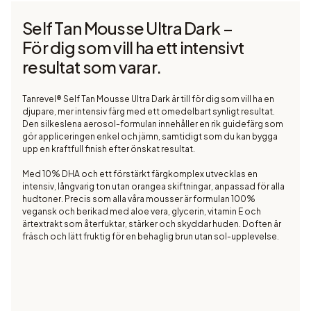
Self Tan Mousse Ultra Dark –
För dig som vill ha ett intensivt
resultat som varar.
Tanrevel® Self Tan Mousse Ultra Dark är till för dig som vill ha en
djupare, mer intensiv färg med ett omedelbart synligt resultat.
Den silkeslena aerosol-formulan innehåller en rik guidefärg som
gör appliceringen enkel och jämn, samtidigt som du kan bygga
upp en kraftfull finish efter önskat resultat.
Med 10% DHA och ett förstärkt färgkomplex utvecklas en
intensiv, långvarig ton utan orangea skiftningar, anpassad för alla
hudtoner. Precis som alla våra mousser är formulan 100%
vegansk och berikad med aloe vera, glycerin, vitamin E och
ärtextrakt som återfuktar, stärker och skyddar huden. Doften är
fräsch och lätt fruktig för en behaglig brun utan sol-upplevelse.