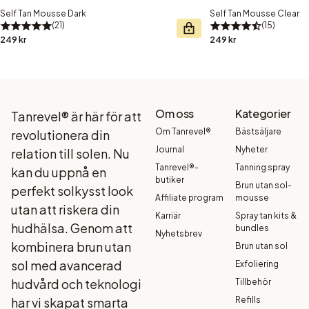
Self Tan Mousse Dark
Self Tan Mousse Clear
21
15
249 kr
249 kr
Om oss
Kategorier
Tanrevel® är här för att
Om Tanrevel®
Bästsäljare
revolutionera din
Journal
Nyheter
relation till solen. Nu
Tanrevel®-
Tanning spray
kan du uppnå en
butiker
Brun utan sol-
perfekt solkysst look
Affiliate program
mousse
utan att riskera din
Karriär
Spray tan kits &
hudhälsa. Genom att
bundles
Nyhetsbrev
kombinera brun utan
Brun utan sol
sol med avancerad
Exfoliering
hudvård och teknologi
Tillbehör
har vi skapat smarta
Refills