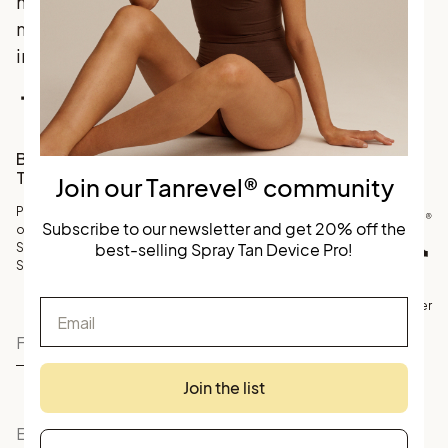
med
marknadsledande
innovation.
Facebook
Instagram
TikTok
Bli en del av vårt
Tanrevel® community
Join our Tanrevel® community
Prenumerera på vårt nyhetsbrev
Subscribe to our newsletter and get 20% off the
och få 20% rabatt på
best-selling Spray Tan Device Pro!
Skandinaviens bästsäljande
Spray Tan Device.
Email
©
Köpvillkor
Personuppgifter
Tanrevel
Join the list