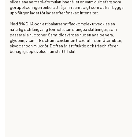
silkeslena aerosol-formulan innehåller en varm guidefärg som
gör appliceringen enkel att få jämn samtidigt som du kan bygga
upp färgen lager för lager efter önskad intensitet.
Med 8% DHA och ett balanserat färgkomplex utvecklas en
naturlig och långvarig ton helt utan orangea skiftningar, som
passar alla hudtoner. Samtidigt vårdas huden av aloe vera,
glycerin, vitamin E och antioxidanten troxerutin som återfuktar,
skyddar och mjukgör. Doften är lätt fruktig och fräsch, för en
behaglig upplevelse från start till slut.