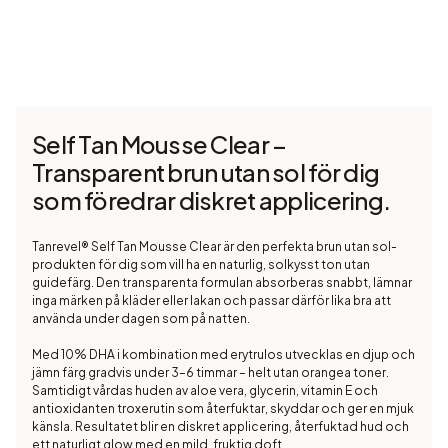
Self Tan Mousse Clear –
Transparent brun utan sol för dig
som föredrar diskret applicering.
Tanrevel® Self Tan Mousse Clear är den perfekta brun utan sol-
produkten för dig som vill ha en naturlig, solkysst ton utan
guidefärg. Den transparenta formulan absorberas snabbt, lämnar
inga märken på kläder eller lakan och passar därför lika bra att
använda under dagen som på natten.
Med 10% DHA i kombination med erytrulos utvecklas en djup och
jämn färg gradvis under 3–6 timmar – helt utan orangea toner.
Samtidigt vårdas huden av aloe vera, glycerin, vitamin E och
antioxidanten troxerutin som återfuktar, skyddar och ger en mjuk
känsla. Resultatet blir en diskret applicering, återfuktad hud och
ett naturligt glow med en mild, fruktig doft.