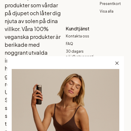
Presentkort
produkter som vårdar
Visa alla
på djupet och låter dig
njuta av solen på dina
villkor. Våra 100%
Kundtjänst
veganska produkter är
Kontakta oss
berikade med
FAQ
noggrant utvalda
30 dagars
nöjdhetsgaranti
ingredienser som din
Köpvillkor
hud älskar, och som
Garanti
ger ett naturligt
Betalning
resultat - varje gång.
Frakt och
Upptäck
leverans
Skandinaviens mest
Returer och
byten
sålda brun utan sol
Integritetspolicy
som förenar
traditionella favoriter