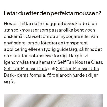
Letar du efter den perfekta moussen?
Hos oss hittar du tre noggrant utvecklade brun
utan sol-mousser som passar olika behov och
önskemål. Oavsett om du är nybörjare eller van
användare, om du föredrar en transparent
applicering eller en tydlig guidefärg, så finns det
en brun utan sol-mousse för dig. Här går vi
igenom våra tre alternativ:
Self Tan Mousse Clear
,
Self Tan Mousse Dark
och
Self Tan Mousse Ultra
Dark
- deras formula, fördelar och hur de skiljer
sig åt.