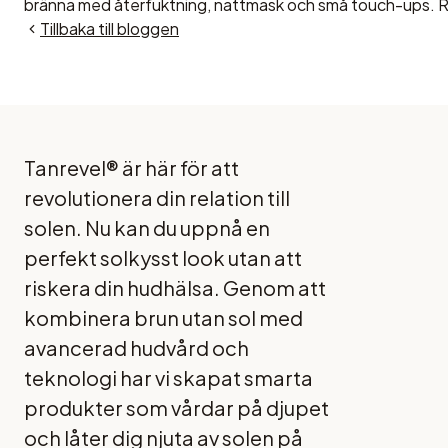
bränna med återfuktning, nattmask och små touch-ups. 
Tillbaka till bloggen
Tanrevel® är här för att
revolutionera din relation till
solen. Nu kan du uppnå en
perfekt solkysst look utan att
riskera din hudhälsa. Genom att
kombinera brun utan sol med
avancerad hudvård och
teknologi har vi skapat smarta
produkter som vårdar på djupet
och låter dig njuta av solen på