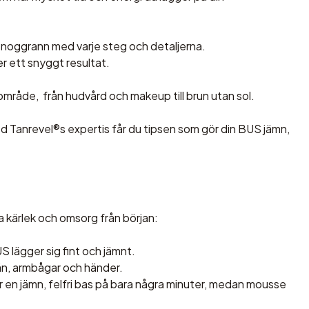
är noggrann med varje steg och detaljerna.
r ett snyggt resultat.
mråde, från hudvård och makeup till brun utan sol.
 Tanrevel®s expertis får du tipsen som gör din BUS jämn,
a kärlek och omsorg från början:
S lägger sig fint och jämnt.
nän, armbågar och händer.
 en jämn, felfri bas på bara några minuter, medan mousse