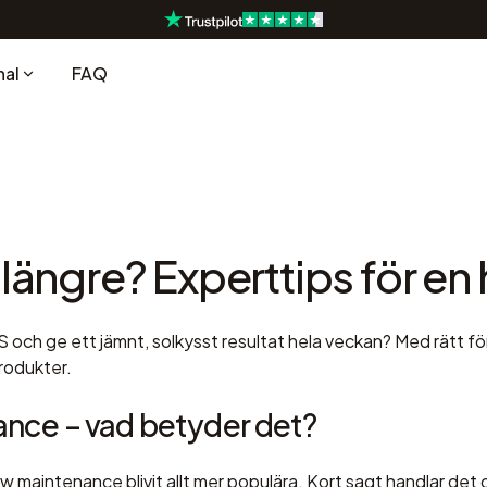
nal
FAQ
 längre? Experttips för en 
US och ge ett jämnt, solkysst resultat hela veckan? Med rätt f
rodukter.
ance – vad betyder det?
maintenance blivit allt mer populära. Kort sagt handlar det o