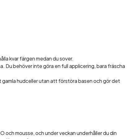
t hålla kvar färgen medan du sover.
a. Du behöver inte göra en full applicering, bara fräscha
rt gamla hudceller utan att förstöra basen och gör det
RO och mousse, och under veckan underhåller du din