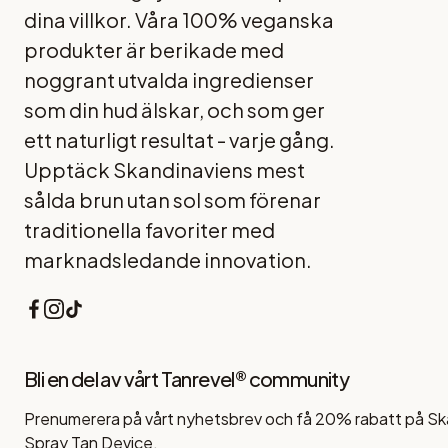
dina villkor. Våra 100% veganska
produkter är berikade med
noggrant utvalda ingredienser
som din hud älskar, och som ger
ett naturligt resultat - varje gång.
Upptäck Skandinaviens mest
sålda brun utan sol som förenar
traditionella favoriter med
marknadsledande innovation.
Facebook
Instagram
TikTok
Bli en del av vårt Tanrevel® community
Prenumerera på vårt nyhetsbrev och få 20% rabatt på Sk
Spray Tan Device.