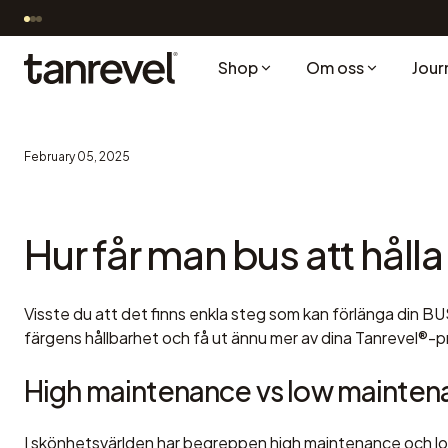
Gratis frakt över 399 kr
Frakt och leverans
Gå vidare till innehåll
Shop
Om oss
Jour
Tanrevel®
February 05, 2025
Hur får man bus att hålla
Visste du att det finns enkla steg som kan förlänga din B
färgens hållbarhet och få ut ännu mer av dina Tanrevel®-p
High maintenance vs low mainten
I skönhetsvärlden har begreppen high maintenance och low 