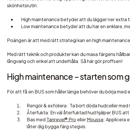
skönhetsrutin:
High maintenance
betyder att du lägger ner extra t
Low maintenance
betyder att du har en enklare, me
Poängen är att med rätt strategi kan en high maintenance-
Med rätt teknik och produkter kan du
maxa färgens hållba
långvarig och enkel att underhålla. Så här gör proffsen!
High maintenance – starten som g
För att få en BUS som håller länge behöver du börja med 
Rengör & exfoliera
: Ta bort döda hudceller med
Återfukta
: En väl återfuktad hud hjälper BUS att
Bas med
Tanrevel® Pro
eller
Mousse
: Applicera 
låter dig bygga färg stegvis.