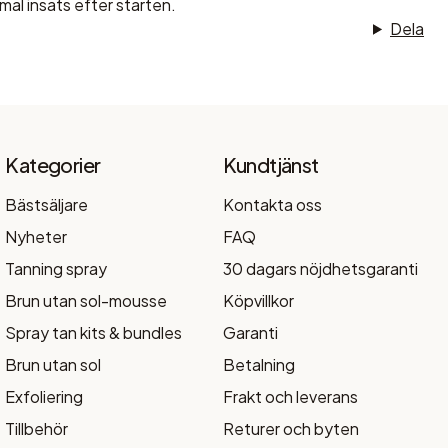
mal insats efter starten.
Dela
Kategorier
Kundtjänst
Bästsäljare
Kontakta oss
Nyheter
FAQ
Tanning spray
30 dagars nöjdhetsgaranti
Brun utan sol-mousse
Köpvillkor
Spray tan kits & bundles
Garanti
Brun utan sol
Betalning
Exfoliering
Frakt och leverans
Tillbehör
Returer och byten