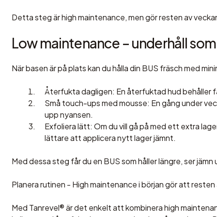
Detta steg är high maintenance, men gör resten av veck
Low maintenance – underhåll som g
När basen är på plats kan du hålla din BUS fräsch med mini
Återfukta dagligen
: En återfuktad hud behåller 
Små touch-ups med mousse
: En gång under veck
upp nyansen.
Exfoliera lätt
: Om du vill gå på med ett extra la
lättare att applicera nytt lager jämnt.
Med dessa steg får du en BUS som
håller längre, ser jäm
Planera rutinen
- High maintenance i början gör att resten
Med Tanrevel® är det enkelt att kombinera high maintena