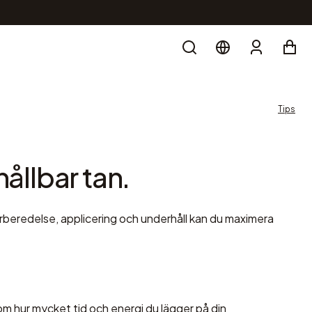
Search
Account
Tips
hållbar tan.
örberedelse, applicering och underhåll kan du maximera
m hur mycket tid och energi du lägger på din