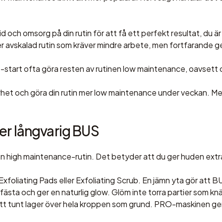
id och omsorg på din rutin för att få ett perfekt resultat, du 
r avskalad rutin som kräver mindre arbete, men fortfarande ge
start ofta göra resten av rutinen low maintenance, oavsett o
rhet
och göra din rutin mer low maintenance under veckan. Med
er långvarig BUS
en
high maintenance-rutin
. Det betyder att du ger huden extr
Exfoliating Pads
eller
Exfoliating Scrub
. En jämn yta gör att BU
 fästa och ger en naturlig glow. Glöm inte torra partier som k
ett tunt lager över hela kroppen som grund. PRO-maskinen ger