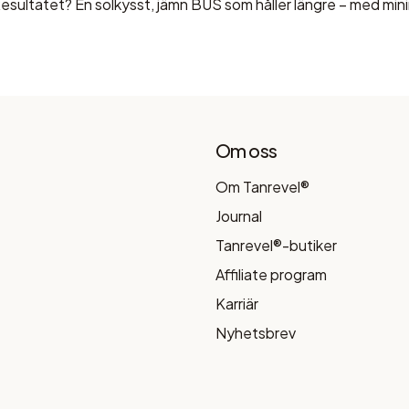
Resultatet?
En solkysst, jämn BUS som håller längre – med mini
Om oss
Om Tanrevel®
Journal
Tanrevel®-butiker
Affiliate program
Karriär
Nyhetsbrev