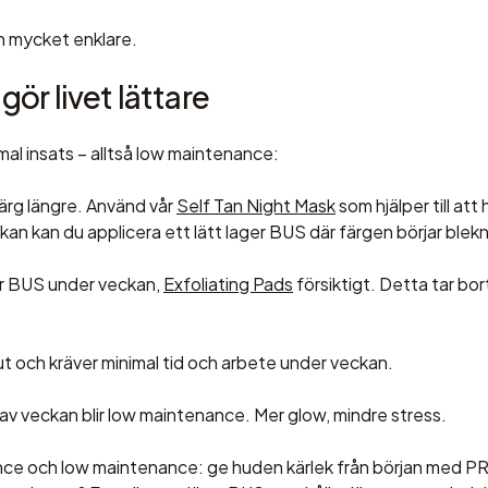
an
mycket enklare
.
ör livet lättare
mal insats – alltså low maintenance:
färg längre. Använd vår
Self Tan Night Mask
som hjälper till at
an kan du applicera ett lätt lager BUS där färgen börjar blekn
ger BUS under veckan,
Exfoliating Pads
försiktigt. Detta tar bo
n ut och kräver minimal tid och arbete under veckan
.
 av veckan blir low maintenance. Mer glow, mindre stress.
nce och low maintenance: ge huden kärlek från början med P