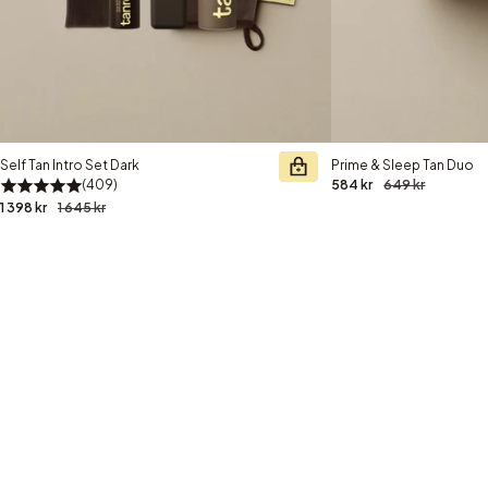
Self Tan Intro Set Dark
Prime & Sleep Tan Duo
409
584 kr
649 kr
1 398 kr
1 645 kr