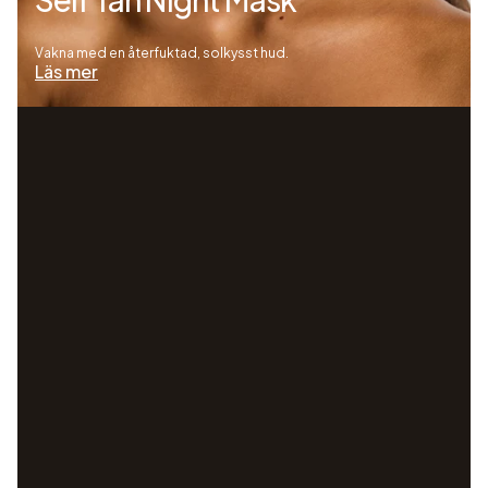
Vakna med en återfuktad, solkysst hud.
Läs mer