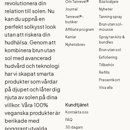
Om Tanrevel®
Bästsäljare
revolutionera din
Journal
Nyheter
relation till solen. Nu
Tanrevel®-
Tanning spray
kan du uppnå en
butiker
Brun utan sol-
perfekt solkysst look
Affiliate program
mousse
utan att riskera din
Karriär
Spray tan kits &
hudhälsa. Genom att
bundles
Nyhetsbrev
kombinera brun utan
Brun utan sol
sol med avancerad
Exfoliering
hudvård och teknologi
Tillbehör
har vi skapat smarta
Refills
Presentkort
produkter som vårdar
Visa alla
på djupet och låter dig
njuta av solen på dina
villkor. Våra 100%
Kundtjänst
veganska produkter är
Kontakta oss
berikade med
FAQ
noggrant utvalda
30 dagars