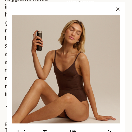
nöjdhetsgaranti
ingredienser som din
Köpvillkor
hud älskar, och som
Garanti
ger ett naturligt
Betalning
resultat - varje gång.
Frakt och
Upptäck
leverans
Skandinaviens mest
Returer och
byten
sålda brun utan sol
Integritetspolicy
som förenar
traditionella favoriter
med
marknadsledande
innovation.
Facebook
Instagram
TikTok
Bli en del av vårt
Tanrevel® community